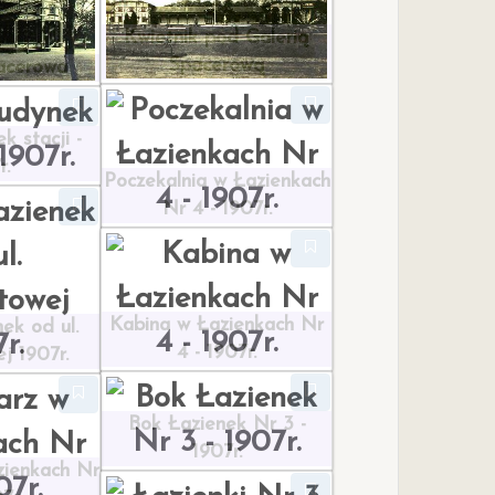
Kwietnik pod Galerią
Spacerową
acerowa
k stacji -
r.
Poczekalnia w Łazienkach
Nr 4 - 1907r.
Kabina w Łazienkach Nr
ek od ul.
4 - 1907r.
j 1907r.
Bok Łazienek Nr 3 -
1907r.
zienkach Nr