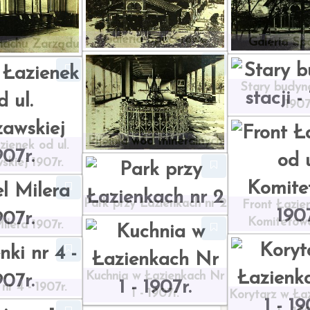
Galeria Spacerowa
Galeria Sp
achu Zarządu
Stary budyne
1907
Pijalnia wód mineralnych
zienek od ul.
skiej 1907r.
Park przy Łazienkach nr 2
Front Łazien
Komitetowe
ilera 1907r.
Kuchnia w Łazienkach Nr
nr 4 - 1907r.
1 - 1907r.
Korytarz w Ła