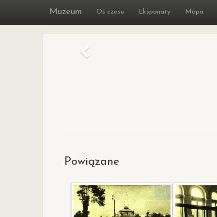
Muzeum
Oś czasu
Eksponaty
Mapa
Poprzedni
Powiązane