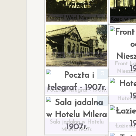
Zarząd Wód Mineralnych
Kasa w gm
Stary budynek stacji -
1907r.
Front Ła
Nieszaw
Poczta i telegraf - 1907r.
Hotel M
Sala jadalna w Hotelu
Łazienki 
Milera 1907r.